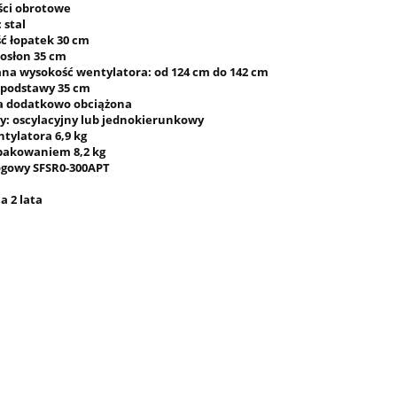
ości obrotowe
 stal
ść łopatek 30 cm
 osłon 35 cm
ana wysokość wentylatora: od 124 cm do 142 cm
a podstawy 35 cm
a dodatkowo obciążona
cy: oscylacyjny lub jednokierunkowy
tylatora 6,9 kg
opakowaniem 8,2 kg
logowy
SFSR0-300APT
a 2 lata