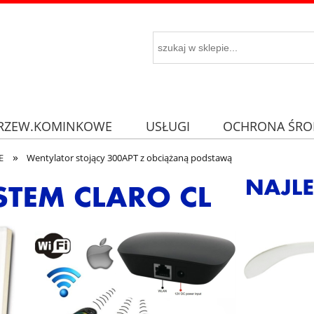
RZEW.KOMINKOWE
USŁUGI
OCHRONA ŚRO
»
E
Wentylator stojący 300APT z obciążaną podstawą