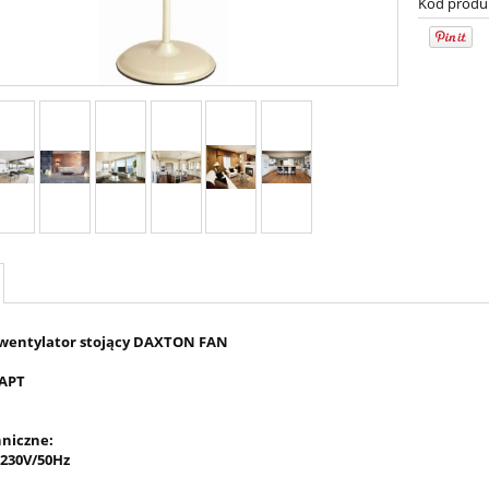
Kod produ
wentylator stojący DAXTON FAN
0APT
niczne:
 230V/50Hz