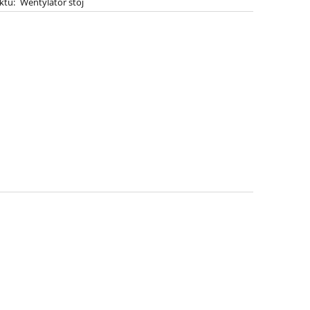
ktu:
Wentylator stoj