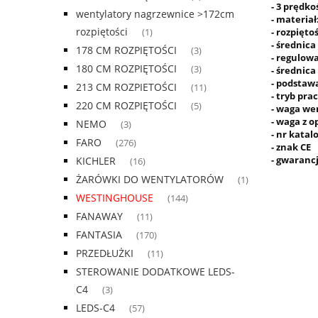
- 3 prędk
wentylatory nagrzewnice >172cm
- materiał:
rozpiętości
- rozpięto
(1)
- średnica
178 CM ROZPIĘTOŚCI
(3)
- regulow
180 CM ROZPIĘTOŚCI
(3)
- średnic
- podstaw
213 CM ROZPIETOŚCI
(11)
- tryb pra
220 CM ROZPIĘTOŚCI
(5)
- waga wen
- waga z 
NEMO
(3)
- nr kata
FARO
(276)
- znak CE
- gwarancj
KICHLER
(16)
ŻARÓWKI DO WENTYLATORÓW
(1)
WESTINGHOUSE
(144)
FANAWAY
(11)
FANTASIA
(170)
PRZEDŁUŻKI
(11)
STEROWANIE DODATKOWE LEDS-
C4
(3)
LEDS-C4
(57)