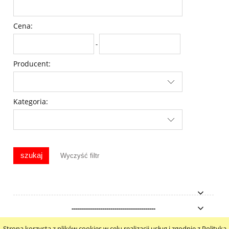
Cena:
-
Producent:
Kategoria:
szukaj
Wyczyść filtr
-----------------------------------------
Strona korzysta z plików cookies w celu realizacji usług i zgodnie z Polityką