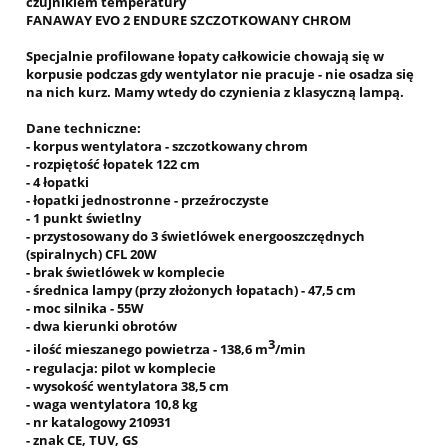
czujnikiem temperatury
FANAWAY EVO 2 ENDURE SZCZOTKOWANY CHROM
Specjalnie profilowane łopaty całkowicie chowają się w
korpusie podczas gdy wentylator nie pracuje - nie osadza się
na nich kurz. Mamy wtedy do czynienia z klasyczną lampą.
Dane techniczne:
- korpus wentylatora - szczotkowany chrom
- rozpiętość łopatek 122 cm
- 4 łopatki
- łopatki jednostronne - przeźroczyste
- 1 punkt świetlny
- przystosowany do 3 świetlówek energooszczędnych
(spiralnych) CFL 20W
- brak świetlówek w komplecie
- średnica lampy (przy złożonych łopatach) - 47,5 cm
- moc silnika - 55W
- dwa kierunki obrotów
3
- ilość mieszanego powietrza - 138,6 m
/min
- regulacja: pilot w komplecie
- wysokość wentylatora 38,5 cm
- waga wentylatora 10,8 kg
- nr katalogowy 210931
- znak CE, TUV, GS