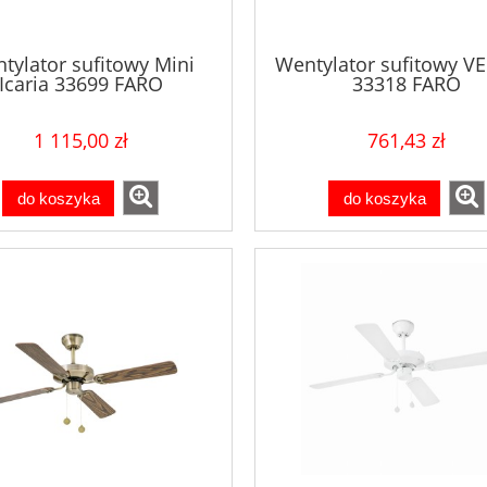
tylator sufitowy Mini
Wentylator sufitowy 
Icaria 33699 FARO
33318 FARO
1 115,00 zł
761,43 zł
do koszyka
do koszyka