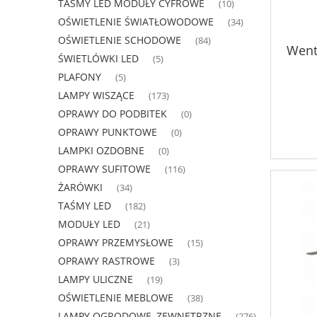
TAŚMY LED MODUŁY CYFROWE
(10)
OŚWIETLENIE ŚWIATŁOWODOWE
(34)
OŚWIETLENIE SCHODOWE
(84)
Went
ŚWIETLÓWKI LED
(5)
PLAFONY
(5)
LAMPY WISZĄCE
(173)
OPRAWY DO PODBITEK
(0)
OPRAWY PUNKTOWE
(0)
LAMPKI OZDOBNE
(0)
OPRAWY SUFITOWE
(116)
ŻARÓWKI
(34)
TAŚMY LED
(182)
MODUŁY LED
(21)
OPRAWY PRZEMYSŁOWE
(15)
OPRAWY RASTROWE
(3)
LAMPY ULICZNE
(19)
OŚWIETLENIE MEBLOWE
(38)
LAMPY OGRODOWE, ZEWNĘTRZNE
(276)