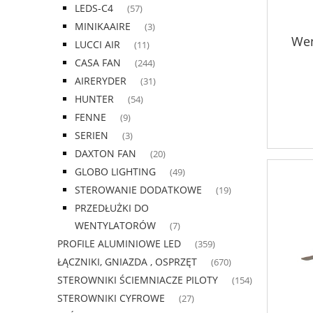
LEDS-C4
(57)
MINIKAAIRE
(3)
Wen
LUCCI AIR
(11)
CASA FAN
(244)
AIRERYDER
(31)
HUNTER
(54)
FENNE
(9)
SERIEN
(3)
DAXTON FAN
(20)
GLOBO LIGHTING
(49)
STEROWANIE DODATKOWE
(19)
PRZEDŁUŻKI DO
WENTYLATORÓW
(7)
PROFILE ALUMINIOWE LED
(359)
ŁĄCZNIKI, GNIAZDA , OSPRZĘT
(670)
STEROWNIKI ŚCIEMNIACZE PILOTY
(154)
STEROWNIKI CYFROWE
(27)