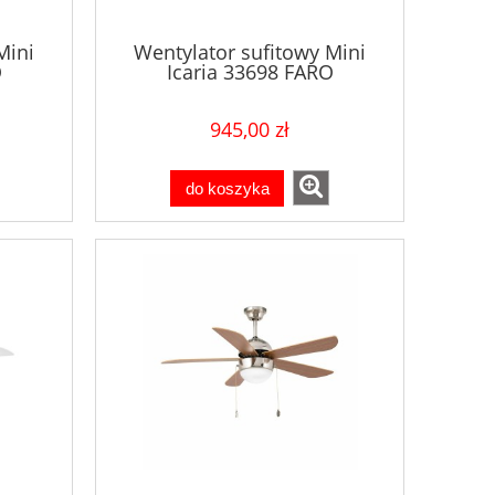
Mini
Wentylator sufitowy Mini
O
Icaria 33698 FARO
945,00 zł
do koszyka