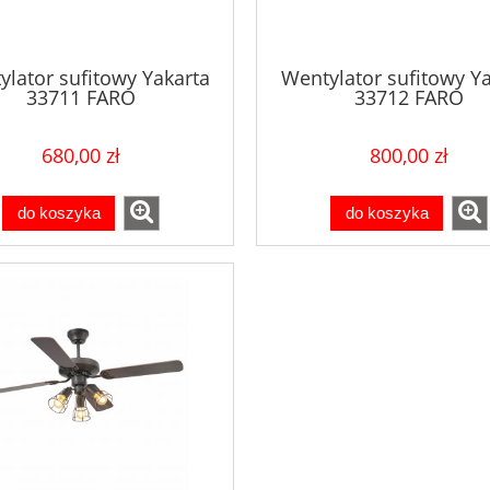
ylator sufitowy Yakarta
Wentylator sufitowy Ya
33711 FARO
33712 FARO
680,00 zł
800,00 zł
do koszyka
do koszyka