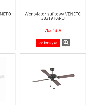
VENETO
Wentylator sufitowy VENETO
33319 FARO
762,43 zł
do koszyka