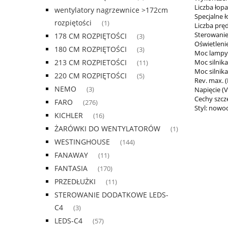
Liczba łopa
wentylatory nagrzewnice >172cm
Specjalne 
rozpiętości
(1)
Liczba pręd
Sterowanie
178 CM ROZPIĘTOŚCI
(3)
Oświetleni
180 CM ROZPIĘTOŚCI
(3)
Moc lampy 
213 CM ROZPIETOŚCI
Moc silnika
(11)
Moc silnika
220 CM ROZPIĘTOŚCI
(5)
Rev. max. 
NEMO
(3)
Napięcie (V
Cechy szcz
FARO
(276)
Styl: nowo
KICHLER
(16)
ŻARÓWKI DO WENTYLATORÓW
(1)
WESTINGHOUSE
(144)
FANAWAY
(11)
FANTASIA
(170)
PRZEDŁUŻKI
(11)
STEROWANIE DODATKOWE LEDS-
C4
(3)
LEDS-C4
(57)