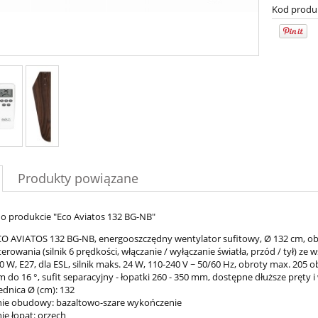
Kod produ
Produkty powiązane
 o produkcie "Eco Aviatos 132 BG-NB"
O AVIATOS 132 BG-NB, energooszczędny wentylator sufitowy, Ø 132 cm, obu
erowania (silnik 6 prędkości, włączanie / wyłączanie światła, przód / tył) z
0 W, E27, dla ESL, silnik maks. 24 W, 110-240 V ~ 50/60 Hz, obroty max. 205 
do 16 °, sufit separacyjny - łopatki 260 - 350 mm, dostępne dłuższe pręty 
ednica Ø (cm): 132
ie obudowy: bazaltowo-szare wykończenie
e łopat: orzech