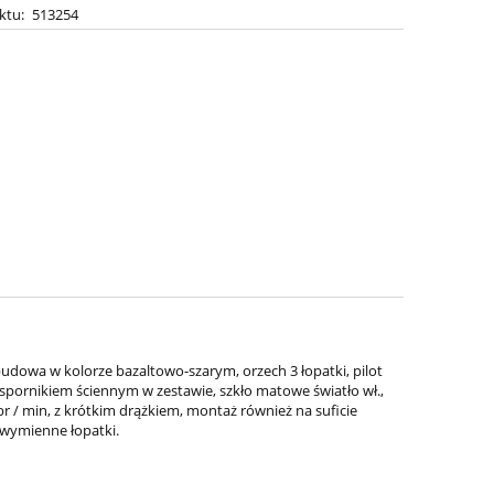
ktu:
513254
dowa w kolorze bazaltowo-szarym, orzech 3 łopatki, pilot
e wspornikiem ściennym w zestawie, szkło matowe światło wł.,
obr / min, z krótkim drążkiem, montaż również na suficie
i wymienne łopatki.