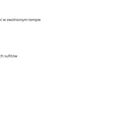
kość w zwolnionym tempie
ch sufitów