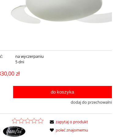
ć:
na wyczerpaniu
:
5 dni
330,00 zł
do koszyka
dodaj do przechowalni
zapytaj o produkt
:
poleć znajomemu