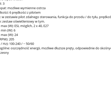
t: 3
łopat: możliwe wymienne ostrza
kości: 6 prędkości z pilotem
: w zestawie pilot zdalnego sterowania, funkcja do przodu / do tyłu, pręd
e: zestaw oświetleniowy w tym.
max (W): ESL möglich, 2 x 40, E27
 min (W): 6
 max (W): 24
(RPM): 205
 / Hz): 100-240 / ~ 50/60
ególne: oszczędność energii, możliwe dłuższe pręty, odpowiednie do skośny
czesny