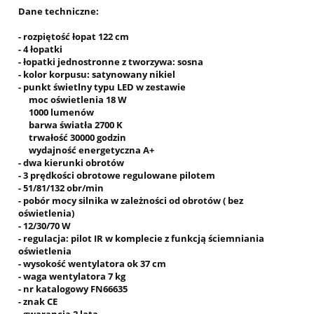
Dane techniczne:
- rozpiętość łopat 122 cm
- 4 łopatki
- łopatki jednostronne z tworzywa: sosna
- kolor korpusu: satynowany nikiel
- punkt świetlny typu LED w zestawie
moc oświetlenia 18 W
1000 lumenów
barwa światła 2700 K
trwałość 30000 godzin
wydajność energetyczna A+
- dwa kierunki obrotów
- 3 prędkości obrotowe regulowane pilotem
- 51/81/132 obr/min
- pobór mocy silnika w zależności od obrotów ( bez
oświetlenia)
- 12/30/70 W
- regulacja: pilot IR w komplecie z funkcją ściemniania
oświetlenia
- wysokość wentylatora ok 37 cm
- waga wentylatora 7 kg
- nr katalogowy FN66635
- znak CE