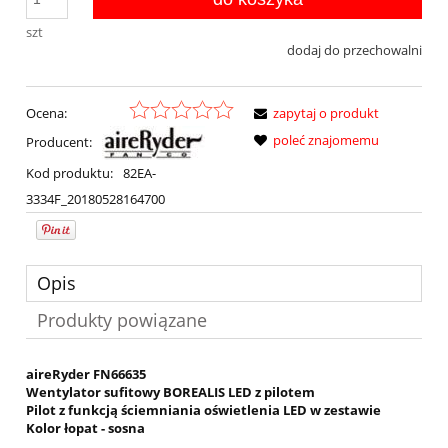
szt
dodaj do przechowalni
Ocena:
zapytaj o produkt
poleć znajomemu
Producent:
Kod produktu:
82EA-
3334F_20180528164700
Opis
Produkty powiązane
aireRyder FN66635
Wentylator sufitowy BOREALIS LED z pilotem
Pilot z funkcją ściemniania oświetlenia LED w zestawie
Kolor łopat - sosna