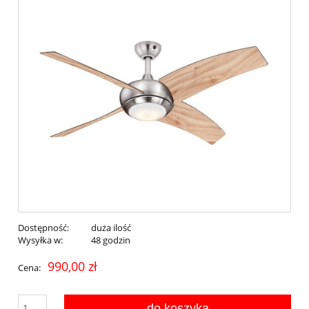
Dostępność:
duża ilość
Wysyłka w:
48 godzin
990,00 zł
Cena:
do koszyka