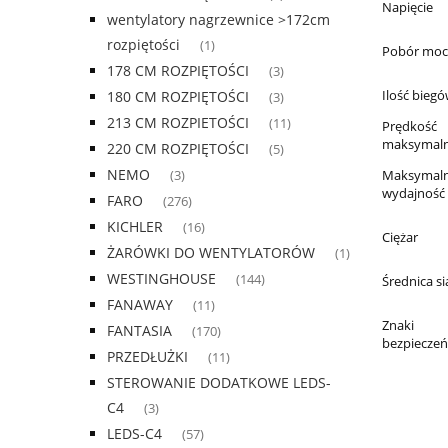
Napięcie
wentylatory nagrzewnice >172cm
rozpiętości
(1)
Pobór moc
178 CM ROZPIĘTOŚCI
(3)
Ilość bieg
180 CM ROZPIĘTOŚCI
(3)
213 CM ROZPIETOŚCI
(11)
Prędkość
maksymal
220 CM ROZPIĘTOŚCI
(5)
NEMO
Maksymal
(3)
wydajność
FARO
(276)
KICHLER
(16)
Ciężar
ŻARÓWKI DO WENTYLATORÓW
(1)
WESTINGHOUSE
(144)
Średnica si
FANAWAY
(11)
Znaki
FANTASIA
(170)
bezpiecze
PRZEDŁUŻKI
(11)
STEROWANIE DODATKOWE LEDS-
C4
(3)
LEDS-C4
(57)