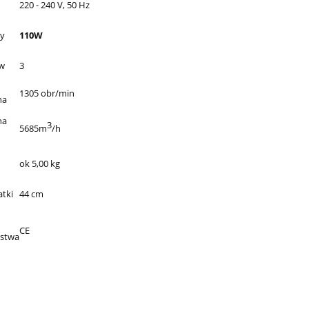
220 - 240 V, 50 Hz
y
110W
ów
3
1305 obr/min
na
na
3
5685m
/h
ok 5,00 kg
atki
44 cm
CE
ństwa