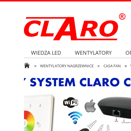
WIEDZA LED
WENTYLATORY
O
»
»
»
WENTYLATORY NAGRZEWNICE
CASA FAN