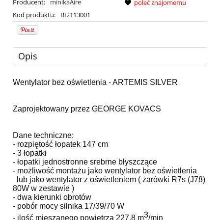
Producent:
minikaAire
poleć znajomemu
Kod produktu:
BI2113001
Opis
Wentylator bez oświetlenia - ARTEMIS SILVER
Zaprojektowany przez GEORGE KOVACS
Dane techniczne:
- rozpiętość łopatek 147 cm
- 3 łopatki
- łopatki jednostronne srebrne błyszczące
- możliwość montażu jako wentylator bez oświetlenia
lub jako wentylator z oświetleniem ( żarówki R7s (J78)
80W w zestawie )
- dwa kierunki obrotów
- pobór mocy silnika 17/39/70 W
3
- ilość mieszanego powietrza 227,8 m
/min