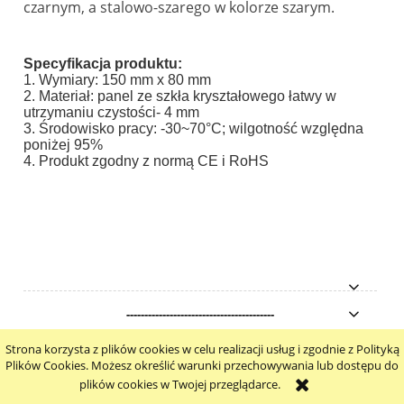
czarnym, a stalowo-szarego w kolorze szarym.
Specyfikacja produktu:
1. Wymiary: 150 mm x 80 mm
2. Materiał: panel ze szkła kryształowego łatwy w
utrzymaniu czystości- 4 mm
3. Środowisko pracy: -30~70°C; wilgotność względna
poniżej 95%
4. Produkt zgodny z normą CE i RoHS
-----------------------------------------
Strona korzysta z plików cookies w celu realizacji usług i zgodnie z Polityką
pokaż pełną wersję strony
Plików Cookies. Możesz określić warunki przechowywania lub dostępu do
plików cookies w Twojej przeglądarce.
Sklep internetowy Shoper.pl