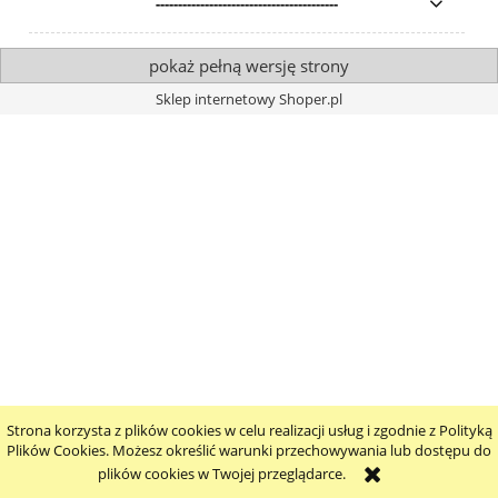
-----------------------------------------
pokaż pełną wersję strony
Sklep internetowy Shoper.pl
Strona korzysta z plików cookies w celu realizacji usług i zgodnie z Polityką
Plików Cookies. Możesz określić warunki przechowywania lub dostępu do
plików cookies w Twojej przeglądarce.